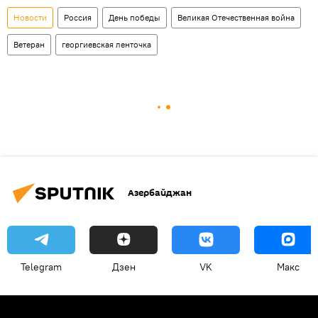
Новости
Россия
День победы
Великая Отечественная война
Ветеран
георгиевская ленточка
Азербайджан
Telegram
Дзен
VK
Макс