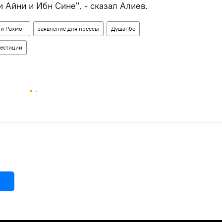
 Айни и Ибн Сине", - сказал Алиев.
и Рахмон
заявление для прессы
Душанбе
естиции