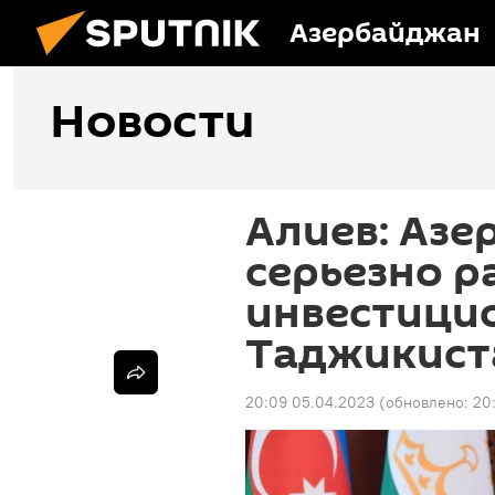
Азербайджан
Новости
Алиев: Азе
серьезно р
инвестици
Таджикист
20:09 05.04.2023
(обновлено:
20