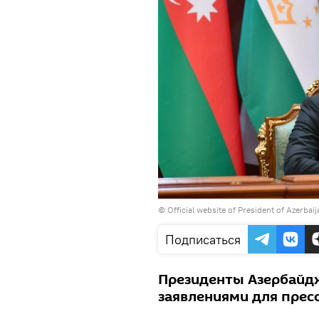
©
Official website of President of Azerbai
Подписаться
Президенты Азербайдж
заявлениями для прес