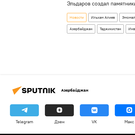
Эльдаров создал памятники
Новости
Ильхам Алиев
Эмомал
Азербайджан
Таджикистан
Инв
Азербайджан
Telegram
Дзен
VK
Макс