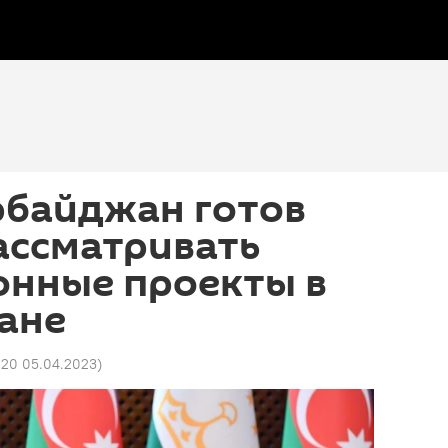
рбайджан готов
ассматривать
онные проекты в
ане
:20 05.04.2023
)