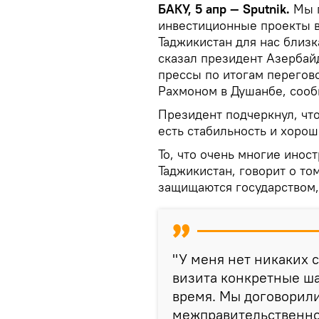
БАКУ, 5 апр — Sputnik.
Мы г
инвестиционные проекты в 
Таджикистан для нас близка
сказал президент Азербай
прессы по итогам перегов
Рахмоном в Душанбе, соо
Президент подчеркнул, что
есть стабильность и хоро
То, что очень многие инос
Таджикистан, говорит о то
защищаются государством,
"У меня нет никаких с
визита конкретные ш
время. Мы договорил
межправительственной