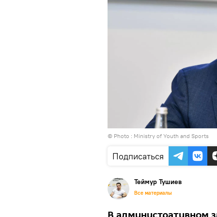
© Photo : Ministry of Youth and Sports
Подписаться
Теймур Тушиев
Все материалы
В административном з