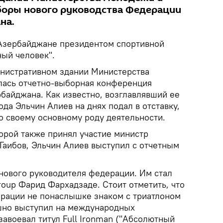
боры нового руководства Федерации
на.
Азербайджане президентом спортивной
ый человек".
министративном здании Министерства
лась отчетно-выборная конференция
байджана. Как известно, возглавлявший ее
ода Эльчин Алиев на днях подал в отставку,
о своему основному роду деятельности.
орой также принял участие министр
Гаибов, Эльчин Алиев выступил с отчетным
нового руководителя федерации. Им стал
roup Фарид Фархадзаде. Стоит отметить, что
рации не понаслышке знаком с триатлоном
шно выступил на международных
завоевал титул Full Ironman ("Абсолютный