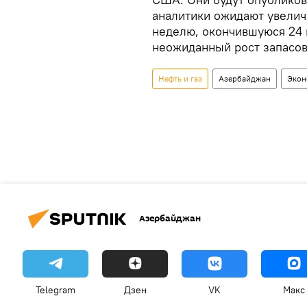
аналитики ожидают увеличе
неделю, окончившуюся 24 
неожиданный рост запасов 
Нефть и газ
Азербайджан
Экон
Азербайджан
Telegram
Дзен
VK
Макс