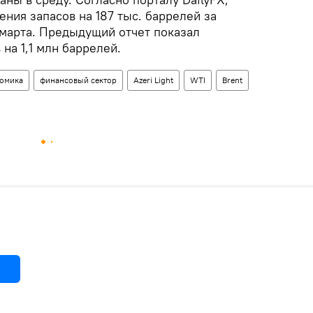
ния запасов на 187 тыс. баррелей за
марта. Предыдущий отчет показал
на 1,1 млн баррелей.
омика
финансовый сектор
Azeri Light
WTI
Brent