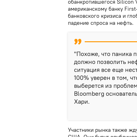
обанкротившегося Silicon 
американскому банку First
банковского кризиса и гл
падение спроса на нефть.
"Похоже, что паника п
должно позволить неф
ситуация все еще нест
100% уверен в том, ч
выберется из проблем
Bloomberg основатель
Хари.
Участники рынка также жд
США. Они будут опубликова