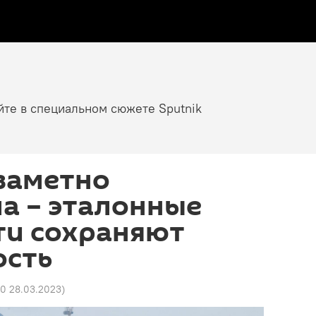
йте в специальном сюжете Sputnik
 заметно
а – эталонные
ти сохраняют
ость
20 28.03.2023
)