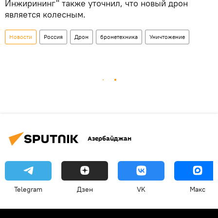
Инжирининг" также уточнил, что новый дрон
является колесным.
Новости
Россия
Дрон
бронетехника
Уничтожение
Азербайджан
Telegram
Дзен
VK
Макс