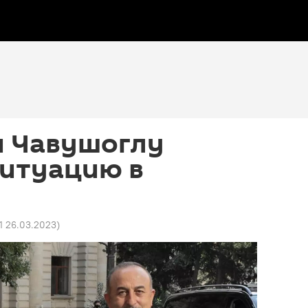
и Чавушоглу
ситуацию в
31 26.03.2023
)