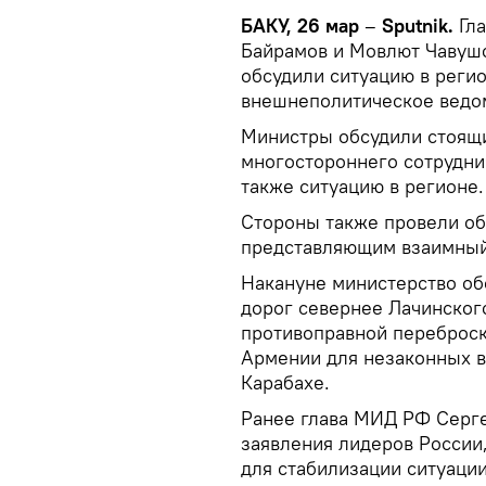
БАКУ, 26 мар
–
Sputnik.
Гл
Байрамов и Мовлют Чавушо
обсудили ситуацию в реги
внешнеполитическое ведо
Министры обсудили стоящи
многостороннего сотрудни
также ситуацию в регионе.
Стороны также провели об
представляющим взаимный
Накануне министерство об
дорог севернее Лачинског
противоправной переброск
Армении для незаконных 
Карабахе.
Ранее глава МИД РФ Серге
заявления лидеров России
для стабилизации ситуации