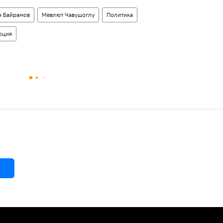
н Байрамов
Мевлют Чавушоглу
Политика
рция