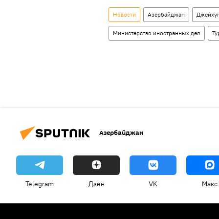
Новости
Азербайджан
Джейху
Министерство иностранных дел
Ту
Азербайджан
Telegram
Дзен
VK
Макс