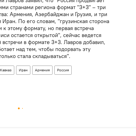
й Лавров заявил, что "Россия продвигает
ими странами региона формат "3+3" – три
ва: Армения, Азербайджан и Грузия, и три
и Иран. По его словам, "грузинская сторона
 к этому формату, но первая встреча
лиси остается открытой", сейчас ведется
 встречи в формате 3+3. Лавров добавил,
ботает над тем, чтобы подорвать эту
только стала складываться".
Кавказ
Иран
Армения
Россия