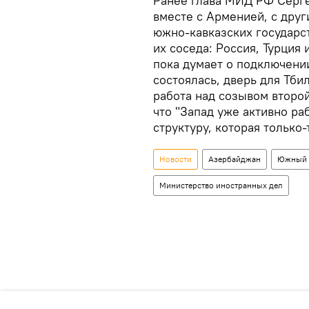
Ранее глава МИД РФ Серге
вместе с Арменией, с друг
южно-кавказских государст
их соседа: Россия, Турция 
пока думает о подключении
состоялась, дверь для Тби
работа над созывом второй
что "Запад уже активно ра
структуру, которая только-
Новости
Азербайджан
Южный 
Министерство иностранных дел