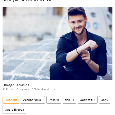
Эльдар Гасымов
© Photo : Courtesy of Eldar Gasyimov
Новости
Азербайджан
Россия
певцы
Холостяки
Jony
Ольга Бузова