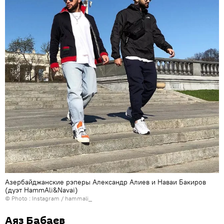
Азербайджанские рэперы Александр Алиев и Наваи Бакиров
(дуэт HammAli&Navai)
© Photo :
Instagram / hammali_
Аяз Бабаев