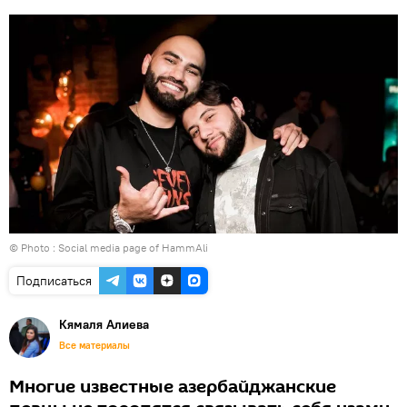
© Photo :
Social media page of HammAli
Подписаться
Кямаля Алиева
Все материалы
Многие известные азербайджанские