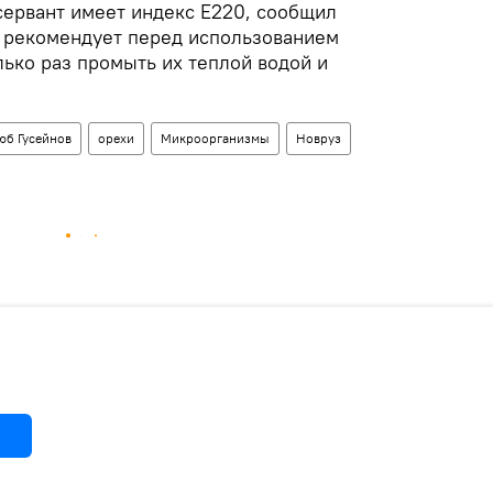
ервант имеет индекс Е220, сообщил
т рекомендует перед использованием
ько раз промыть их теплой водой и
юб Гусейнов
орехи
Микроорганизмы
Новруз