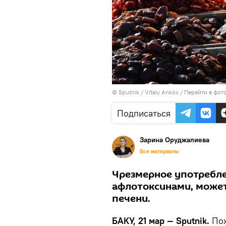
© Sputnik / Vitaly Ankov
/
Перейти в фот
Подписаться
Зарина Оруджалиева
Все материалы
Чрезмерное употребле
афлотоксинами, может
печени.
БАКУ, 21 мар — Sputnik.
Пож