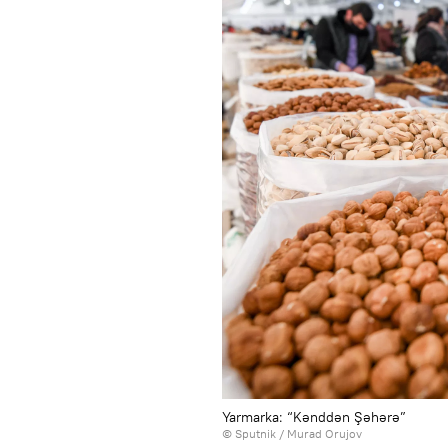
Yarmarka: “Kənddən Şəhərə”
©
Sputnik / Murad Orujov