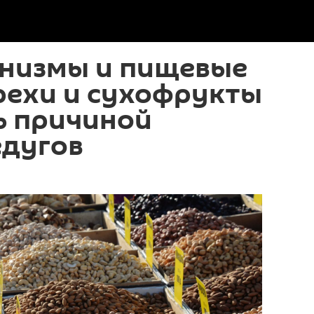
низмы и пищевые
рехи и сухофрукты
ь причиной
едугов