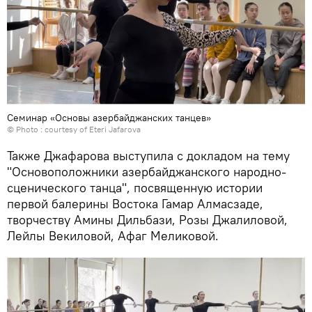
Семинар «Основы азербайджанских танцев»
© Photo : courtesy of Eteri Jafarova
Также Джафарова выступила с докладом на тему
"Основоположники азербайджанского народно-
сценического танца", посвященную истории
первой балерины Востока Гамар Алмасзаде,
творчеству Амины Дильбази, Розы Джалиловой,
Лейлы Векиловой, Афаг Меликовой.