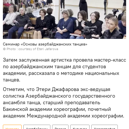
Семинар «Основы азербайджанских танцев»
© Photo : courtesy of Eteri Jafarova
Затем заслуженная артистка провела мастер-класс
по азербайджанским танцам для студентов
академии, рассказала о методике национальных
танцев.
Отметим, что Этери Джафарова экс-ведущая
солистка Азербайджанского государственного
ансамбля танца, старший преподаватель
Бакинской академии хореографии, почетный
академик Международной академии хореографии.
Новости
Азербайджан
Россия
Культура
Хореография