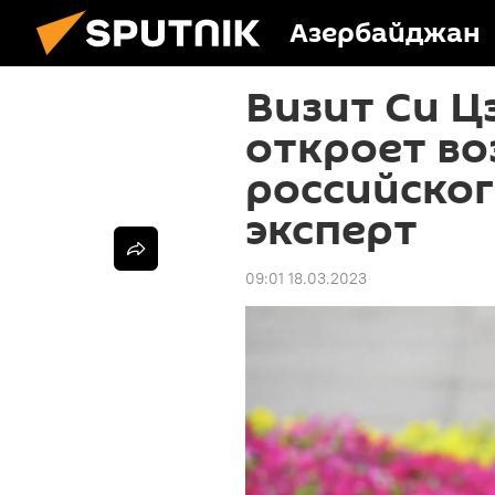
Азербайджан
Визит Си Ц
откроет в
российског
эксперт
09:01 18.03.2023