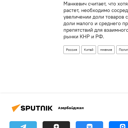
Манкевич считает, что хот
растет, необходимо сосредо
увеличении доли товаров 
доли малого и среднего п
препятствий для взаимного
рынки КНР и РФ.
Россия
Китай
мнение
Поли
Азербайджан