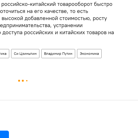
я российско-китайский товарооборот быстро
точиться на его качестве, то есть
с высокой добавленной стоимостью, росту
редпринимательства, устранении
 доступа российских и китайских товаров на
тика
Си Цзиньпин
Владимир Путин
Экономика