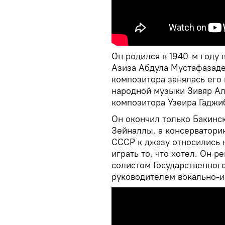
Он родился в 1940-м году 
Азиза Абдула Мустафазаде
композитора занялась его
народной музыки Зивяр Ал
композитора Узеира Гаджи
Он окончил только Бакинс
Зейналлы, а консерваторию
СССР к джазу относились 
играть то, что хотел. Он р
солистом Государственного
руководителем вокально-и