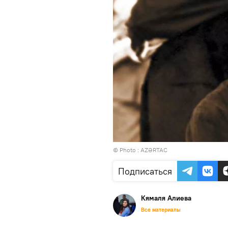
© Photo :
AZƏRTAC
Подписаться
Кямаля Алиева
Все материалы