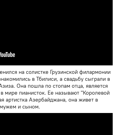
енился на солистке Грузинской филармонии
накомились в Тбилиси, а свадьбу сыграли в
 Азиза. Она пошла по стопам отца, является
 в мире пианисток. Ее называют "Королевой
ая артистка Азербайджана, она живет в
 мужем и сыном.