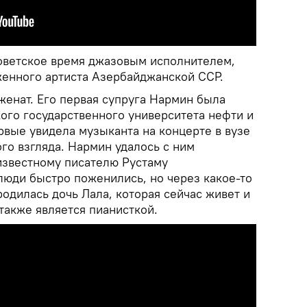
оветское время джазовым исполнителем,
енного артиста Азербайджанской ССР.
енат. Его первая супруга Нармин была
ого государственного университета нефти и
вые увидела музыканта на концерте в вузе
ого взгляда. Нармин удалось с ним
известному писателю Рустаму
юди быстро поженились, но через какое-то
родилась дочь Лала, которая сейчас живет и
также является пианисткой.