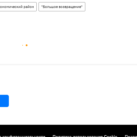
кономический район
"Большое возвращение"
а конфиденциальности
Политика использования Cookie
Прави