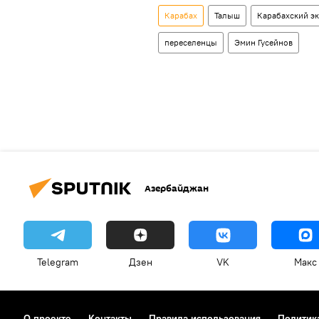
Карабах
Талыш
Карабахский э
переселенцы
Эмин Гусейнов
Азербайджан
Telegram
Дзен
VK
Макс
О проекте
Контакты
Правила использования
Политик