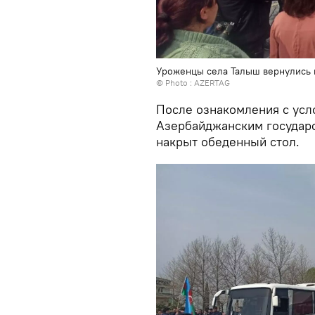
Уроженцы села Талыш вернулись 
© Photo : AZERTAG
После ознакомления с усл
Азербайджанским государс
накрыт обеденный стол.