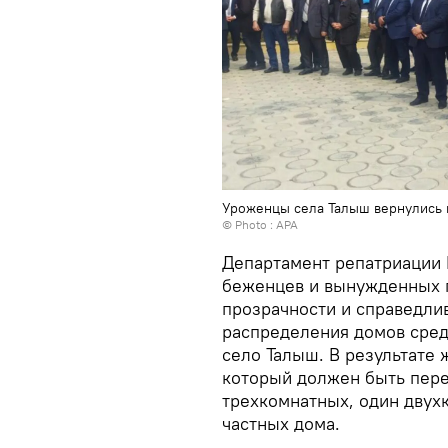
Уроженцы села Талыш вернулись 
© Photo :
APA
Департамент репатриации 
беженцев и вынужденных 
прозрачности и справедли
распределения домов сред
село Талыш. В результате
который должен быть перед
трехкомнатных, один двух
частных дома.