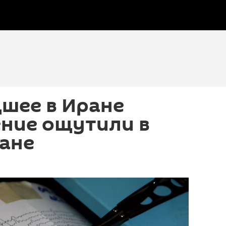
шее в Иране
ение ощутили в
ане