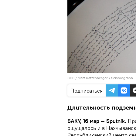
CC0
/
Matt Katzenberger
/
Seismograph
Подписаться
Длительность подземн
БАКУ, 16 мар — Sputnik.
Про
ощущалось и в Нахчыванск
Республиканский центр с