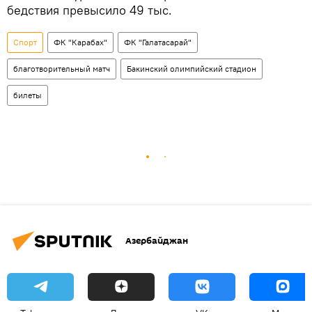
бедствия превысило 49 тыс.
Спорт
ФК "Карабах"
ФК "Галатасарай"
благотворительный матч
Бакинский олимпийский стадион
билеты
Азербайджан