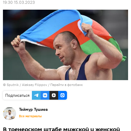
19:30 15.03.2023
© Sputnik / Aleksey Filippov
/
Перейти в фотобанк
Подписаться
Теймур Тушиев
Все материалы
В тренерском штабе мужской и женской