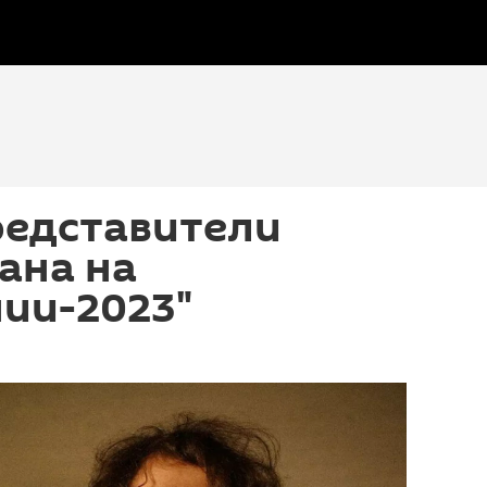
редставители
ана на
ии-2023"