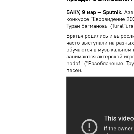
БАКУ, 9 мар — Sputnik.
Азе
конкурсе "Евровидение 202
Туран Багмановы (TuralTura
Братья родились и выросли
часто выступали на разны
обучаются в музыкальном 
занимаются актерской игрой
hədəf" ("Разоблачение. Тр
песен.