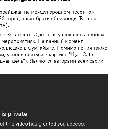
рбайджан на международном песенном
3" представят братья-близнецы Турал и
nX).
 в Закаталах. С детства увлекались пением,
х мероприятиях. На данный момент
колледже в Сумгайыте. Помимо пения также
, успели сняться в картине "İfşa. Cətin
удная цель"). Являются авторами всех своих