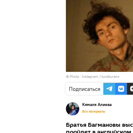
© Photo :
İnstagram / turalturanx
Подписаться
Кямаля Алиева
Все материалы
Братья Багмановы выс
пройдет в английском Л