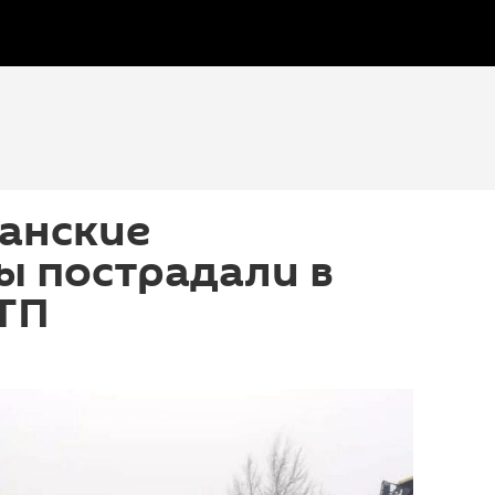
анские
ы пострадали в
ТП