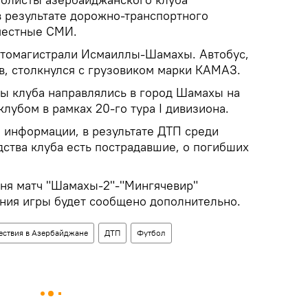
в результате дорожно-транспортного
местные СМИ.
втомагистрали Исмаиллы-Шамахы. Автобус,
, столкнулся с грузовиком марки КАМАЗ.
ты клуба направлялись в город Шамахы на
лубом в рамках 20-го тура I дивизиона.
 информации, в результате ДТП среди
дства клуба есть пострадавшие, о погибших
ня матч "Шамахы-2"-"Мингячевир"
ения игры будет сообщено дополнительно.
ствия в Азербайджане
ДТП
Футбол