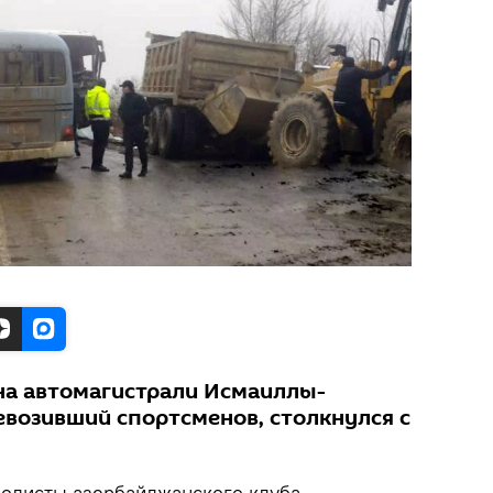
на автомагистрали Исмаиллы-
евозивший спортсменов, столкнулся с
олисты азербайджанского клуба