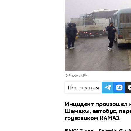
© Photo :
APA
Подписаться
Инцидент произошел 
Шамахы, автобус, пер
грузовиком КАМАЗ.
БАКУ, 7 мар - Sputnik.
Футб