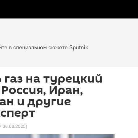
йте в специальном сюжете Sputnik
 газ на турецкий
 Россия, Иран,
ан и другие
ксперт
17 06.03.2023
)