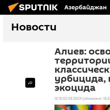
Азербайджан
Новости
Алиев: ос
территории
классичес
урбицида, 
экоцида
12:19 02.03.2023
(обновлено:
15:2