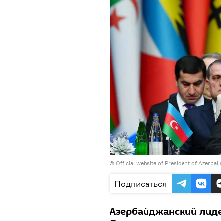
©
Official website of President of Azerbai
Подписаться
Азербайджанский лидер