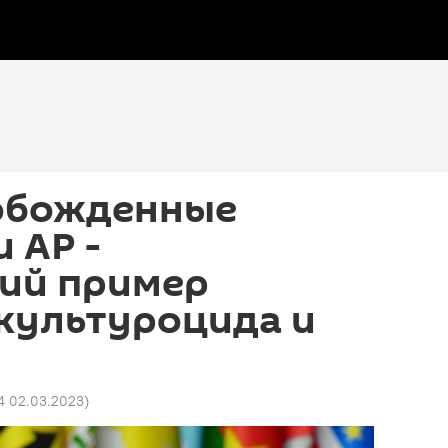
вобожденные
 АР -
кий пример
культуроцида и
4 02.03.2023
)