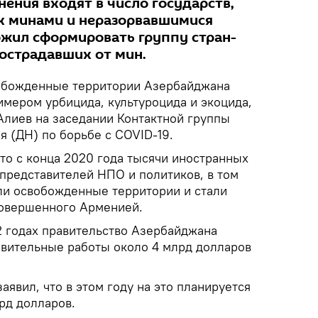
ения входят в число государств,
х минами и неразорвавшимися
жил сформировать группу стран-
острадавших от мин.
божденные территории Азербайджана
имером урбицида, культуроцида и экоцида,
Алиев на заседании Контактной группы
 (ДН) по борьбе с COVID-19.
 что с конца 2020 года тысячи иностранных
 представителей НПО и политиков, в том
или освобожденные территории и стали
совершенного Арменией.
2 годах правительство Азербайджана
овительные работы около 4 млрд долларов
явил, что в этом году на это планируется
рд долларов.