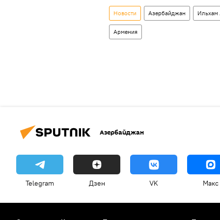
Новости
Азербайджан
Ильхам
Армения
Азербайджан
Telegram
Дзен
VK
Макс