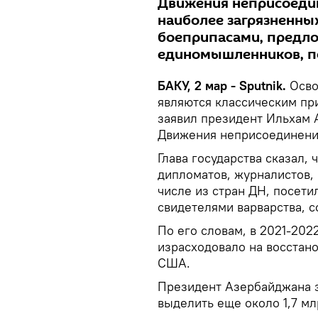
Движения неприсоедин
наиболее загрязненны
боеприпасами, предло
единомышленников, п
БАКУ, 2 мар - Sputnik.
Осво
являются классическим пр
заявил президент Ильхам 
Движения неприсоединения
Глава государства сказал,
дипломатов, журналистов,
числе из стран ДН, посет
свидетелями варварства, 
По его словам, в 2021-202
израсходовало на восстан
США.
Президент Азербайджана за
выделить еще около 1,7 мл