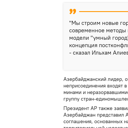
"Мы строим новые гор
современное методы г
модели "умный город"
концепция постконфли
- сказал Ильхам Алиев
Азербайджанский лидер, о
неприсоединения входят в
минами и неразорвавшими
группу стран-единомышлен
Президент АР также заяви
Азербайджан представил 
соглашения, основанных н
территориальной целостнос