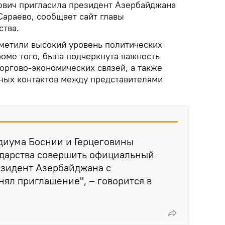
ович пригласила президент Азербайджана
Сараево, сообщает сайт главы
ства.
тметили высокий уровень политических
роме того, была подчеркнута важность
оргово-экономических связей, а также
ных контактов между представителями
диума Боснии и Герцеговины
ударства совершить официальный
резидент Азербайджана с
ял приглашение", – говорится в