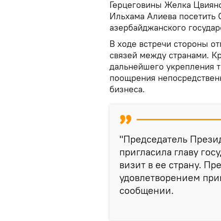
Герцеговины Желка Цвиян
Ильхама Алиева посетить 
азербайджанского государ
В ходе встречи стороны о
связей между странами. К
дальнейшего укрепления т
поощрения непосредствен
бизнеса.
"Председатель Прези
пригласила главу гос
визит в ее страну. П
удовлетворением прин
сообщении.