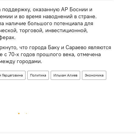
 поддержку, оказанную АР Боснии и
емии и во время наводнений в стране.
ла наличие большого потенциала для
ческой, торговой, инвестиционной,
ферах.
кнуто, что города Баку и Сараево являются
 с 70-х годов прошлого века, отмечена
 между городами.
и Герцеговина
Политика
Ильхам Алиев
Экономика