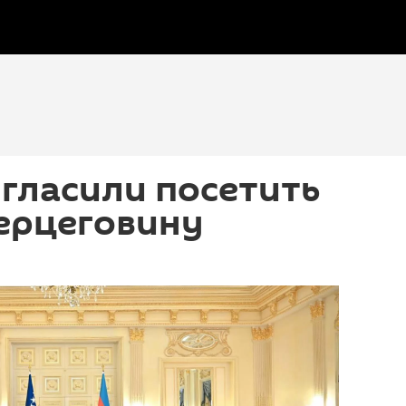
гласили посетить
ерцеговину