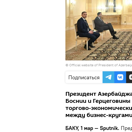
©
Official website of President of Azerbai
Подписаться
Президент Азербайджа
Боснии и Герцеговины
торгово-экономически
между бизнес-кругами
БАКУ, 1 мар — Sputnik.
Пре