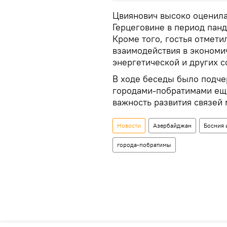
Цвиянович высоко оценила
Герцеговине в период панд
Кроме того, гостья отмети
взаимодействия в экономи
энергетической и других с
В ходе беседы было подчер
городами-побратимами еще
важность развития связей
Новости
Азербайджан
Босния 
города-побратимы