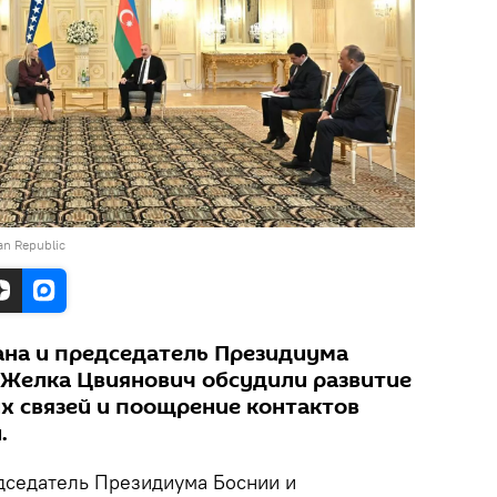
jan Republic
на и председатель Президиума
 Желка Цвиянович обсудили развитие
х связей и поощрение контактов
.
дседатель Президиума Боснии и