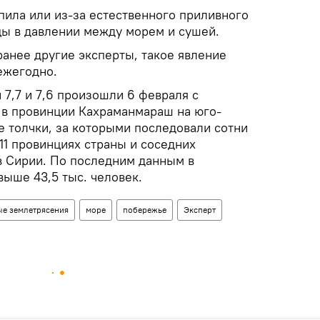
пила или из-за естественного приливного
цы в давлении между морем и сушей.
ранее другие эксперты, такое явление
ежегодно.
7,7 и 7,6 произошли 6 февраля с
в в провинции Кахраманмараш на юго-
е толчки, за которыми последовали сотни
11 провинциях страны и соседних
 в Сирии. По последним данным в
выше 43,5 тыс. человек.
е землетрясения
море
побережье
Эксперт