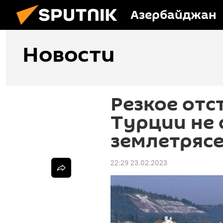
Азербайджан
Новости
Резкое отс
Турции не 
землетряс
22:29 23.02.2023