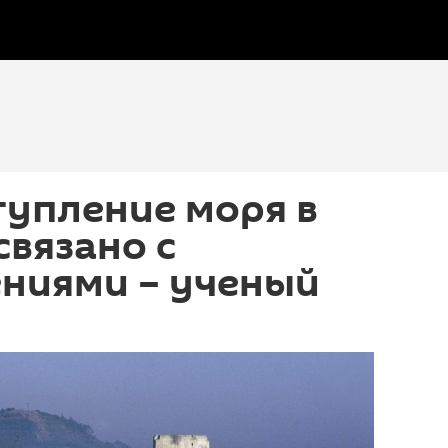
тупление моря в
связано с
ениями – ученый