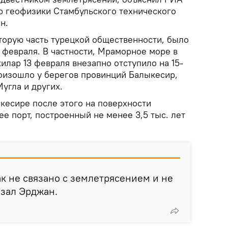
р геофизики Стамбульского технического
н.
торую часть турецкой общественности, было
 февраля. В частности, Мраморное море в
лар 13 февраля внезапно отступило на 15-
роизошло у берегов провинций Балыкесир,
угла и других.
кесире после этого на поверхности
е порт, построенный не менее 3,5 тыс. лет
к не связано с землетрясением и не
азал Эрджан.