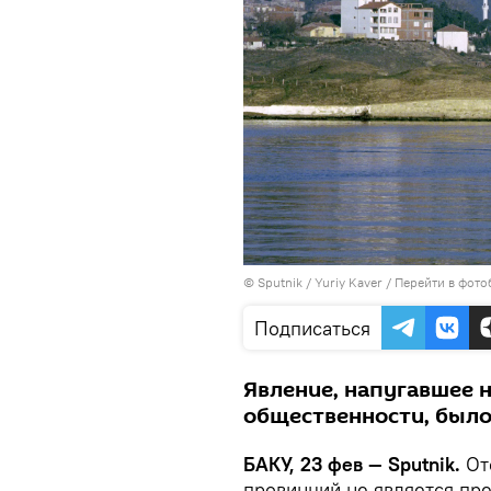
© Sputnik / Yuriy Kaver
/
Перейти в фото
Подписаться
Явление, напугавшее 
общественности, было
БАКУ, 23 фев — Sputnik.
Отс
провинций не является пр