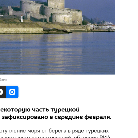
банк
некоторую часть турецкой
 зафиксировано в середине февраля.
тупление моря от берега в ряде турецких
едвестником землетрясений, объяснил РИА