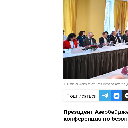
©
Official website of President of Azerbai
Подписаться
Президент Азербайджа
конференции по безоп