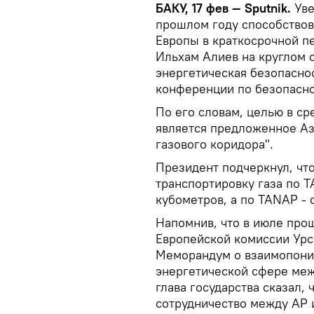
БАКУ, 17 фев — Sputnik.
Уве
прошлом году способство
Европы в краткосрочной п
Ильхам Алиев на круглом 
энергетическая безопасно
конференции по безопасно
По его словам, целью в с
является предложенное А
газового коридора".
Президент подчеркнул, что
транспортировку газа по Т
кубометров, а по TANAP - 
Напомнив, что в июле прош
Европейской комиссии Урс
Меморандум о взаимопоним
энергетической сфере ме
глава государства сказал, 
сотрудничество между АР и