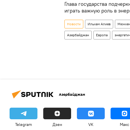
Глава государства подчерк
играть важную роль в эне
Новости
Ильхам Алиев
Мюнхен
Азербайджан
Европа
энергети
Азербайджан
Telegram
Дзен
VK
Макс