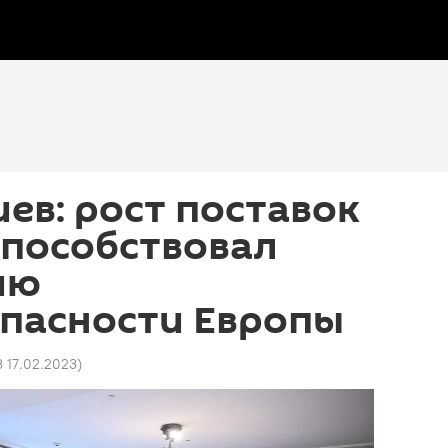
ев: рост поставок
 способствовал
ию
опасности Европы
3 17.02.2023
)