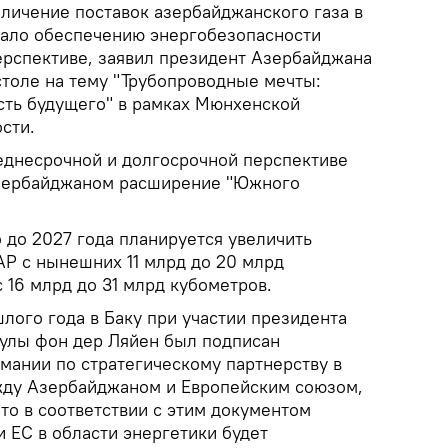
личение поставок азербайджанского газа в
вало обеспечению энергобезопасности
ерспективе, заявил президент Азербайджана
столе на тему "Трубопроводные мечты:
сть будущего" в рамках Мюнхенской
сти.
реднесрочной и долгосрочной перспективе
зербайджаном расширение "Южного
 до 2027 года планируется увеличить
АР с нынешних 11 млрд до 20 млрд
с 16 млрд до 31 млрд кубометров.
лого года в Баку при участии президента
улы фон дер Ляйен был подписан
ании по стратегическому партнерству в
жду Азербайджаном и Европейским союзом,
что в соответствии с этим документом
 ЕС в области энергетики будет