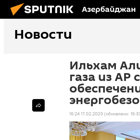
Азербайджан
Новости
Ильхам Али
газа из АР
обеспечен
энергобез
16:24 17.02.2023
(обновлено:
16:3