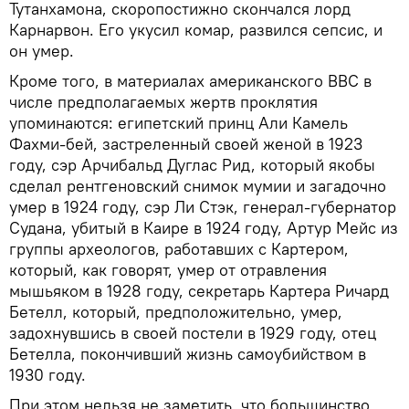
Тутанхамона, скоропостижно скончался лорд
Карнарвон. Его укусил комар, развился сепсис, и
он умер.
Кроме того, в материалах американского BBC в
числе предполагаемых жертв проклятия
упоминаются: египетский принц Али Камель
Фахми-бей, застреленный своей женой в 1923
году, сэр Арчибальд Дуглас Рид, который якобы
сделал рентгеновский снимок мумии и загадочно
умер в 1924 году, сэр Ли Стэк, генерал-губернатор
Судана, убитый в Каире в 1924 году, Артур Мейс из
группы археологов, работавших с Картером,
который, как говорят, умер от отравления
мышьяком в 1928 году, секретарь Картера Ричард
Бетелл, который, предположительно, умер,
задохнувшись в своей постели в 1929 году, отец
Бетелла, покончивший жизнь самоубийством в
1930 году.
При этом нельзя не заметить, что большинство