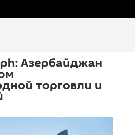
aph: Азербайджан
ром
дной торговли и
й