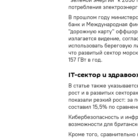
потребления электроэнерги
В прошлом году министер
банк и Международная фин
"дорожную карту" оффшорн
излагается видение, согла
использовать береговую л
что развитый сектор морс
157 ГВт в год.
IT-сектор и здраво
В статье также указывает
рост и в развитых секторах
показали резкий рост: за 
составил 15,5% по сравнен
Кибербезопасность и инфр
возможности для британск
Кроме того, сравнительно 