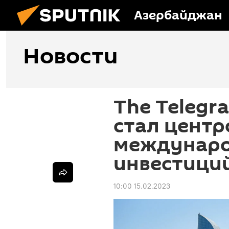
Азербайджан
Новости
The Telegr
стал цент
междунаро
инвестици
10:00 15.02.2023