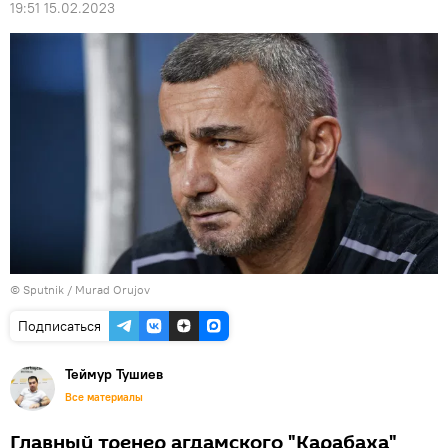
19:51 15.02.2023
© Sputnik / Murad Orujov
Подписаться
Теймур Тушиев
Все материалы
Главный тренер агдамского "Карабаха"