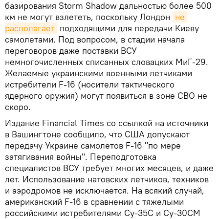
базирования Storm Shadow дальностью более 500
км не могут взлететь, поскольку Лондон
не 
располагает
подходящими для передачи Киеву
самолетами. Под вопросом, в стадии начала
переговоров даже поставки ВСУ
немногочисленных списанных словацких МиГ-29.
Желаемые украинскими военными летчиками
истребители F-16 (носители тактического
ядерного оружия) могут появиться в зоне СВО не
скоро.
Издание Financial Times со ссылкой на источники
в Вашингтоне сообщило, что США допускают
передачу Украине самолетов F-16 "по мере
затягивания войны". Переподготовка
специалистов ВСУ требует многих месяцев, и даже
лет. Использование натовских летчиков, техников
и аэродромов не исключается. На всякий случай,
американский F-16 в сравнении с тяжелыми
российскими истребителями Су-35С и Су-30СМ