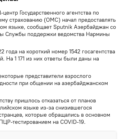
l-центр Государственного агентства по
му страхованию (ОМС) начал предоставлять
ком языке, сообщает Sputnik Азербайджан со
авы Службы поддержки ведомства Нармины
22 года на короткий номер 1542 госагентства
. На 1 171 из них ответы были даны на
некоторые представители взрослого
дности при общении на азербайджанском
тству пришлось отказаться от планов
нглийском языке из-за снизившегося
остранцев, которые обращались в основном
 ПЦР-тестированием на COVID-19.