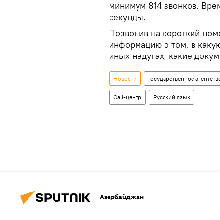
минимум 814 звонков. Вре
секунды.
Позвонив на короткий номе
информацию о том, в каку
иных недугах; какие докум
Новости
Государственное агентст
Call-центр
Русский язык
Азербайджан