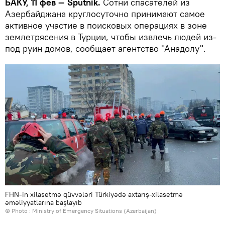
БАКУ, 11 фев — Sputnik.
Сотни спасателей из
Азербайджана круглосуточно принимают самое
активное участие в поисковых операциях в зоне
землетрясения в Турции, чтобы извлечь людей из-
под руин домов, сообщает агентство "Анадолу".
FHN-in xilasetmə qüvvələri Türkiyədə axtarış-xilasetmə
əməliyyatlarına başlayıb
© Photo :
Ministry of Emergency Situations (Azerbaijan)