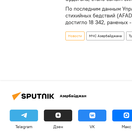
По последним данным Упра
стихийных бедствий (AFAD
достигло 18 342, раненых -
Новости
МЧС Азербайджана
Т
Азербайджан
Telegram
Дзен
VK
Макс