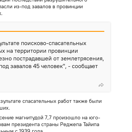
пасли из-под завалов в провинции
.
ультате поисково-спасательных
ых на территории провинции
езно пострадавшей от землетрясения,
од завалов 45 человек", - сообщает
езультате спасательных работ также были
ших.
сение магнитудой 7,7 произошло на юго-
ловам президента страны Реджепа Тайипа
ьным с 1939 года.