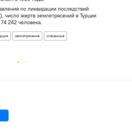
вления по ликвидации последствий
), число жертв землетрясений в Турции
 74 242 человека.
урция
землетрясение
спасенные