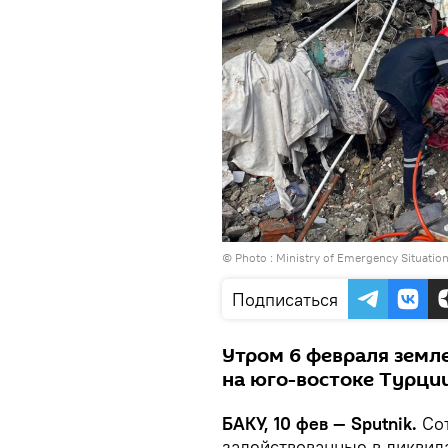
© Photo : Ministry of Emergency Situation
Подписаться
Утром 6 февраля земл
на юго-востоке Турции
БАКУ, 10 фев — Sputnik.
Сот
задействованные в ликвид