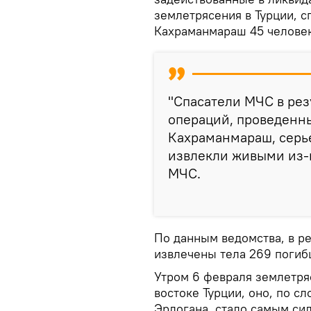
землетрясения в Турции, с
Кахраманмараш 45 человек
"Спасатели МЧС в рез
операций, проведенн
Кахраманмараш, серь
извлекли живыми из-п
МЧС.
По данным ведомства, в р
извлечены тела 269 погиб
Утром 6 февраля землетря
востоке Турции, оно, по с
Эрдогана, стало самым сил