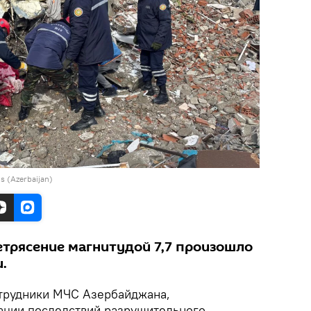
s (Azerbaijan)
етрясение магнитудой 7,7 произошло
.
рудники МЧС Азербайджана,
ации последствий разрушительного