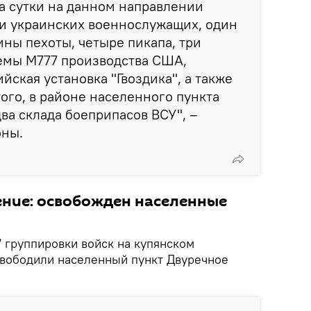
а сутки на данном направлении
ти украинских военнослужащих, один
ины пехоты, четыре пикапа, три
емы М777 производства США,
йская установка "Гвоздика", а также
того, в районе населенного пункта
ва склада боеприпасов ВСУ", –
оны.
ение: освобожден населенные
 группировки войск на купянском
вободили населенный пункт Двуречное