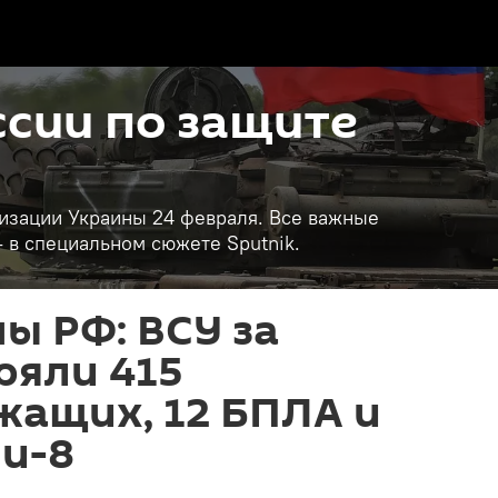
сии по защите
изации Украины 24 февраля. Все важные
- в специальном сюжете Sputnik.
ы РФ: ВСУ за
ряли 415
жащих, 12 БПЛА и
и-8