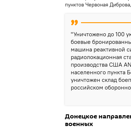
пунктов Червоная Диброва
"Уничтожено до 100 
боевые бронированны
машина реактивной си
радиолокационная ст
производства США AN/
населенного пункта Б
уничтожен склад боеп
российском оборонно
Донецкое направлен
военных