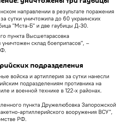
ение: уничтожены три гаубицы
онском направлении в результате поражения
за сутки уничтожила до 60 украинских
ица "Мста-Б" и две гаубицы Д-30.
ого пункта Высшетарасовка
 уничтожен склад боеприпасов", –
РФ.
рийских подразделения
ные войска и артиллерия за сутки нанесли
ийским подразделениям противника на
иле и военной технике в 122-х районах.
селенного пункта Дружелюбовка Запорожской
ракетно-артиллерийского вооружения ВСУ",
омстве РФ.