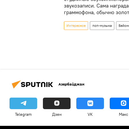
звукозаписи. Сама награда
граммофона, обычно золот
Интересное
поп-музыка
Бейон
Азербайджан
Telegram
Дзен
VK
Макс