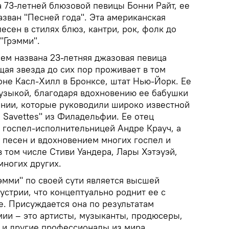
 73-летней блюзовой певицы Бонни Райт, ее
назван "Песней года". Эта американская
песен в стилях блюз, кантри, рок, фолк до
"Грэмми".
м названа 23-летняя джазовая певица
ая звезда до сих пор проживает в том
йоне Касл-Хилл в Бронксе, штат Нью-Йорк. Ее
узыкой, благодаря вдохновению ее бабушки
инии, которые руководили широко известной
 Savettes" из Филадельфии. Ее отец
й госпел-исполнительницей Андре Крауч, а
 песен и вдохновением многих госпел и
 том числе Стиви Уандера, Лары Хэтэуэй,
многих других.
эмми" по своей сути является высшей
стрии, что концептуально роднит ее с
е. Присуждается она по результатам
мии – это артисты, музыканты, продюсеры,
 и другие профессионалы из мира