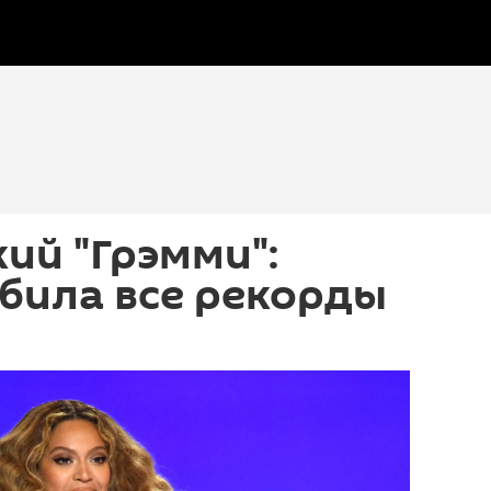
ий "Грэмми":
била все рекорды