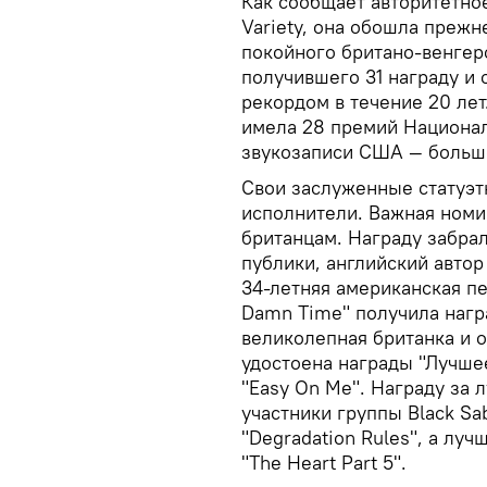
Как сообщает авторитетно
Variety, она обошла преж
покойного британо-венгер
получившего 31 награду и
рекордом в течение 20 ле
имела 28 премий Национал
звукозаписи США — больше
Свои заслуженные статуэт
исполнители. Важная номи
британцам. Награду забрал
публики, английский автор
34-летняя американская пе
Damn Time" получила нагр
великолепная британка и 
удостоена награды "Лучше
"Easy On Me". Награду за
участники группы Black Sa
"Degradation Rules", а лу
"The Heart Part 5".