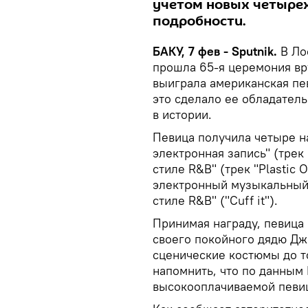
учетом новых четырех,
подробности.
БАКУ, 7 фев - Sputnik.
В Ло
прошла 65-я церемония вр
выиграла американская пе
это сделало ее обладател
в истории.
Певица получила четыре н
электронная запись" (трек
стиле R&B" (трек "Plastic 
электронный музыкальный 
стиле R&B" ("Cuff it").
Принимая награду, певица
своего покойного дядю Дж
сценические костюмы до то
напомнить, что по данным 
высокооплачиваемой певиц