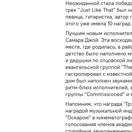
Неожиданной стала победа
трек "Just Like That" был 
певица, гитаристка, автор 
этого уже имела 10 наград 
Лучшим новым исполнителе
Самара Джой. Эта восходящ
месте, где родилась, в ра
детство было наполнено м
и дедушки по отцовской л
евангельской группой "The
гастролировал с известно
дом был наполнен звуками
ритм-блюз исполнителей, в
группы "Commissioned" и 
Напомним, что награда "Гр
наградой музыкальной инду
"Оскаром" в кинематограф
голосования членов акаде
студийные звукоинженеры