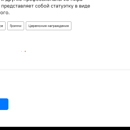
 представляет собой статуэтку в виде
ого.
се
Грэмми
Церемония награждения