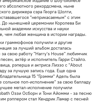
е американское издание о шоу-бизнесе
него абсолютного рекордсмена, ныне
ского дирижера сэра Георга Шолти,
 остававшегося "неприкасаемым" с этим
т. До нынешней церемонии Королева Би
ьной академии искусства и науки
, чем любая женщина в истории награды.
ки граммофонов получили и другие
нация за лучший альбом досталась
 за свою работу "Harry's House" любимчик
 песен, актёр и исполнитель Гарри Стайлз.
вица, рэперша и актриса Лиззо с "About
аду за лучшую запись года. Еще одна
обладательница 15 "Грэмми" Адель была
е сольное поп-исполнение" за свою балладу
 лучшее метал-исполнение получили
bbath Оззи Осборн и Тони Айомми - за песню
чшим рэппером стал Кендрик Ламар с песней