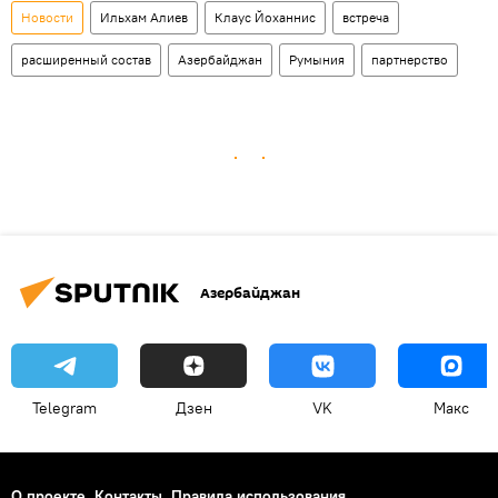
Новости
Ильхам Алиев
Клаус Йоханнис
встреча
расширенный состав
Азербайджан
Румыния
партнерство
Азербайджан
Telegram
Дзен
VK
Макс
О проекте
Контакты
Правила использования