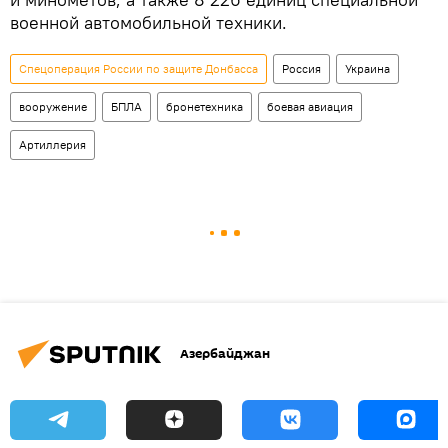
военной автомобильной техники.
Спецоперация России по защите Донбасса
Россия
Украина
вооружение
БПЛА
бронетехника
боевая авиация
Артиллерия
Азербайджан