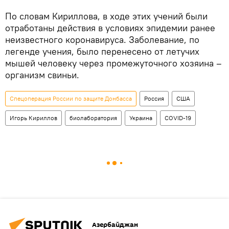
По словам Кириллова, в ходе этих учений были
отработаны действия в условиях эпидемии ранее
неизвестного коронавируса. Заболевание, по
легенде учения, было перенесено от летучих
мышей человеку через промежуточного хозяина –
организм свиньи.
Спецоперация России по защите Донбасса
Россия
США
Игорь Кириллов
биолаборатория
Украина
COVID-19
Азербайджан