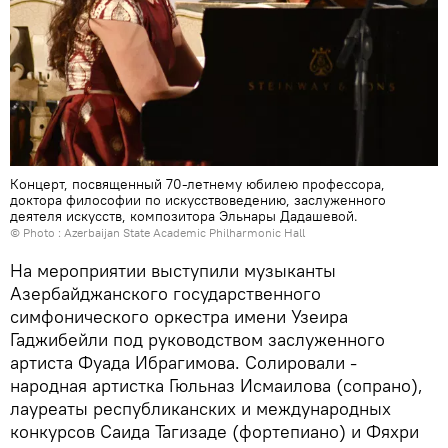
Концерт, посвященный 70-летнему юбилею профессора,
доктора философии по искусствоведению, заслуженного
деятеля искусств, композитора Эльнары Дадашевой.
© Photo : Azerbaijan State Academic Philharmonic Hall
На мероприятии выступили музыканты
Азербайджанского государственного
симфонического оркестра имени Узеира
Гаджибейли под руководством заслуженного
артиста Фуада Ибрагимова. Солировали -
народная артистка Гюльназ Исмаилова (сопрано),
лауреаты республиканских и международных
конкурсов Саида Тагизаде (фортепиано) и Фяхри