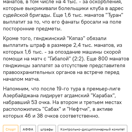
манатов, в том числе на 4 тыс. - за оскорбления,
которые выкрикивали болельщики клуба в адрес
судейской бригады. Еще 1,6 тыс. манатов "Туран"
выплатит за то, что его фанаты бросали на поле
посторонние предметы.
Кроме того, гянджинский "Кяпаз" обязали
выплатить штраф в размере 2,4 тыс. манатов, из
которых 1,6 тыс. - за опоздание машины скорой
помощи на матч с "Габалой" (2:2). Еще 800 манатов
гянджинцы заплатят за отсутствие представителя
правоохранительных органов на встрече перед
началом матча.
Напомним, что после 19-го тура в премьер-лиге
Азербайджана лидирует агдамский "Карабах",
набравший 53 очка. На втором и третьем местах
расположились "Сабах" и "Нефтчи", в активе
которых 46 и 38 очков соответственно.
Спорт
АФФА
штрафы
Контрольно-дисциплинарный комитет