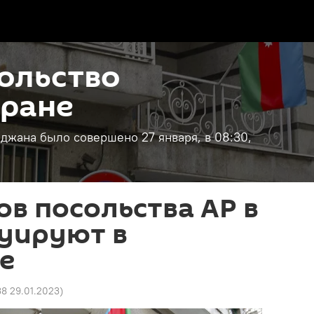
ольство
Иране
джана было совершено 27 января, в 08:30,
в посольства АР в
куируют в
е
38 29.01.2023
)