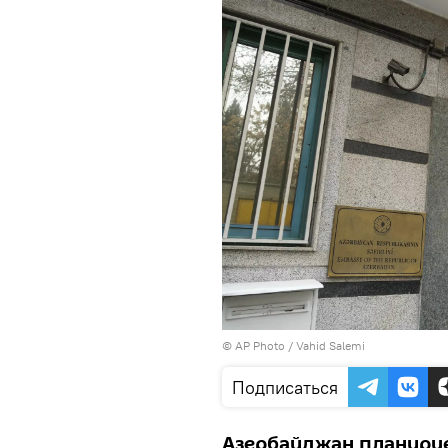
© AP Photo / Vahid Salemi
Подписаться
Азербайджан планиру