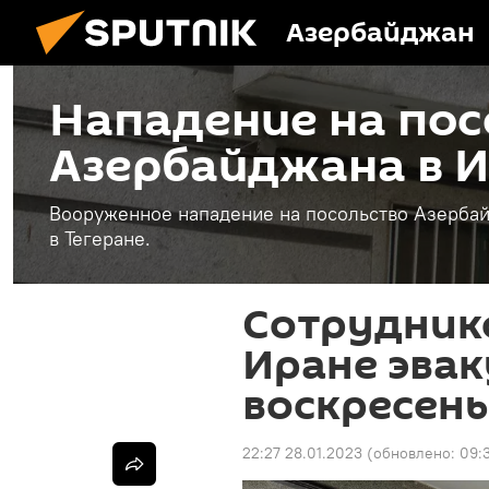
Азербайджан
Нападение на пос
Азербайджана в 
Вооруженное нападение на посольство Азербай
в Тегеране.
Сотруднико
Иране эва
воскресень
22:27 28.01.2023
(обновлено:
09: