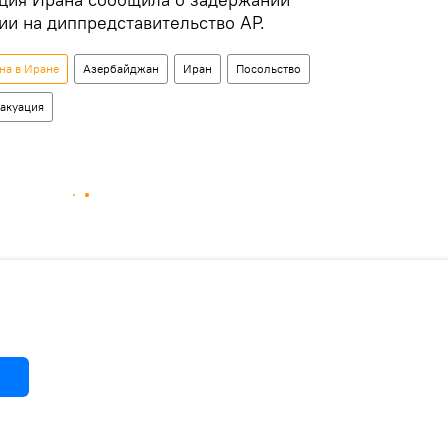
ии на диппредставительство АР.
на в Иране
Азербайджан
Иран
Посольство
акуация