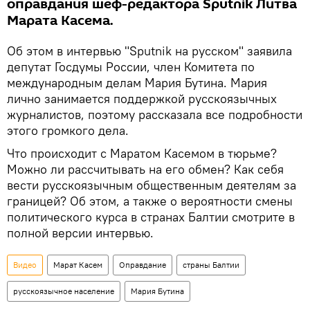
оправдания шеф-редактора Sputnik Литва
Марата Касема.
Об этом в интервью "Sputnik на русском" заявила
депутат Госдумы России, член Комитета по
международным делам Мария Бутина. Мария
лично занимается поддержкой русскоязычных
журналистов, поэтому рассказала все подробности
этого громкого дела.
Что происходит с Маратом Касемом в тюрьме?
Можно ли рассчитывать на его обмен? Как себя
вести русскоязычным общественным деятелям за
границей? Об этом, а также о вероятности смены
политического курса в странах Балтии смотрите в
полной версии интервью.
Видео
Марат Касем
Оправдание
страны Балтии
русскоязычное население
Мария Бутина