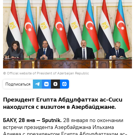
©
Official website of President of Azerbaijan Republic
Подписаться
Президент Египта Абдулфаттах ас-Сиси
находится с визитом в Азербайджане.
БАКУ, 28 янв — Sputnik.
28 января по окончании
встречи президента Азербайджана Ильхама
Алиева с президентом Египта Абдулфаттахом ас-