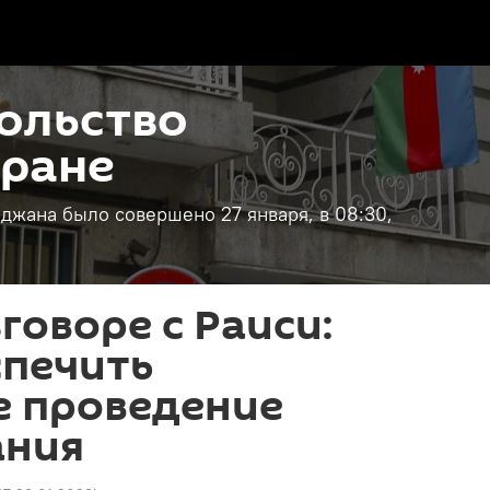
ольство
Иране
джана было совершено 27 января, в 08:30,
говоре с Раиси:
спечить
е проведение
ания