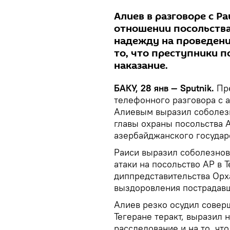
Алиев в разговоре с Р
отношении посольства 
надежду на проведени
то, что преступники п
наказание.
БАКУ, 28 янв — Sputnik.
Пр
телефонного разговора с
Алиевым выразил соболезн
главы охраны посольства А
азербайджанского государ
Раиси выразил соболезнов
атаки на посольство АР в 
диппредставительства Орх
выздоровления пострадав
Алиев резко осудил совер
Тегеране теракт, выразил
расследование и на то, чт