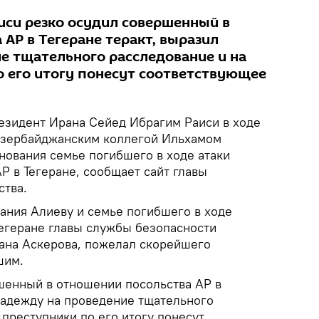
аиси резко осудил совершенный в
АР в Тегеране теракт, выразил
е тщательного расследование и на
о его итогу понесут соответствующее
езидент Ирана Сейед Ибрагим Раиси в ходе
 азербайджанским коллегой Ильхамом
ования семье погибшего в ходе атаки
Р в Тегеране, сообщает сайт главы
ства.
ания Алиеву и семье погибшего в ходе
Тегеране главы службы безопасности
ана Аскерова, пожелал скорейшего
шим.
шенный в отношении посольства АР в
 надежду на проведение тщательного
о преступники по его итогу понесут