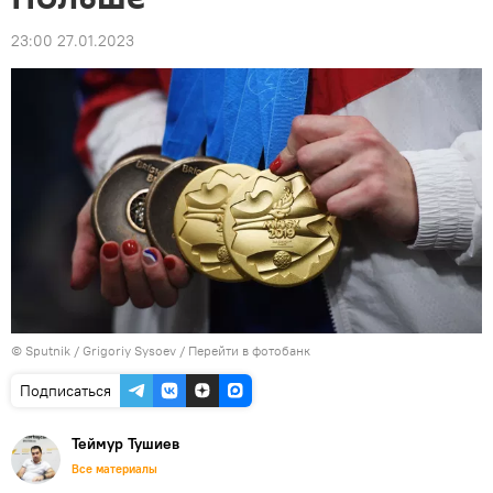
23:00 27.01.2023
© Sputnik / Grigoriy Sysoev
/
Перейти в фотобанк
Подписаться
Теймур Тушиев
Все материалы