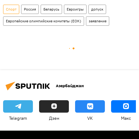
Спорт
Россия
Беларусь
Евроигры
допуск
Европейские олимпийские комитеты (ЕОК)
заявление
Азербайджан
Telegram
Дзен
VK
Макс