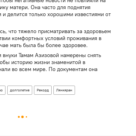
чтобы негативные новости не повлияли на
ку матери. Она часто для поднятия
и и делится только хорошими известиями от
сь, что тяжело присматривать за здоровьем
твии комфортных условий проживания в
чае мать была бы более здоровее.
и внуки Тамам Азизовой намерены снять
обы историю жизни знаменитой в
али во всем мире. По документам она
во
долголетие
Рекорд
Лянкяран