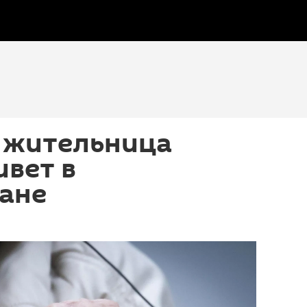
 жительница
вет в
ане