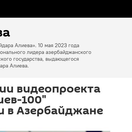
ва
йдара Алиева». 10 мая 2023 года
ионального лидера азербайджанского
ского государства, выдающегося
ара Алиева.
ции видеопроекта
иев-100"
и в Азербайджане