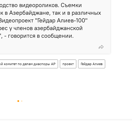
одство видеороликов. Съемки
к в Азербайджане, так и в различных
Видеопроект "Гейдар Алиев-100"
рес у членов азербайджанской
, - говорится в сообщении.
ый комитет по делам диаспоры АР
проект
Гейдар Алиев