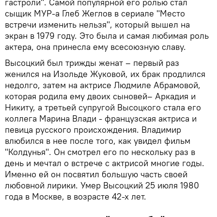
гастроли". Самой популярной его ролью стал
сыщик МУР-а Глеб Жеглов в сериале "Место
встречи изменить нельзя", который вышел на
экран в 1979 году. Это была и самая любимая роль
актера, она принесла ему всесоюзную славу.
Высоцкий был трижды женат – первый раз
женился на Изольде Жуковой, их брак продлился
недолго, затем на актрисе Людмиле Абрамовой,
которая родила ему двоих сыновей– Аркадия и
Никиту, а третьей супругой Высоцкого стала его
коллега Марина Влади - французская актриса и
певица русского происхождения. Владимир
влюбился в нее после того, как увидел фильм
"Колдунья". Он смотрел его по нескольку раз в
день и мечтал о встрече с актрисой многие годы.
Именно ей он посвятил большую часть своей
любовной лирики. Умер Высоцкий 25 июля 1980
года в Москве, в возрасте 42-х лет.