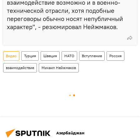
взаимодействие возможно и в военно-
технической отрасли, хотя подобные
переговоры обычно носят непубличный
характер", - резюмировал Нейжмаков.
Видео
Турция
Швеция
НАТО
Вступление
Россия
взаимодействие
Михаил Нейжмаков
Азербайджан