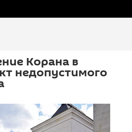
ние Корана в
акт недопустимого
а