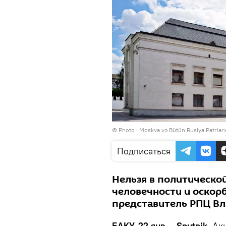
© Photo : Moskva və Bütün Rusiya Patriarx
Подписаться
Нельзя в политическо
человечности и оскор
представитель РПЦ Вл
БАКУ, 22 янв — Sputnik.
Ак