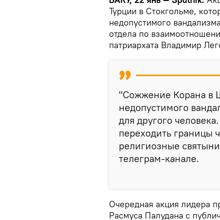
Турции в Стокгольме, кото
недопустимого вандализма
отдела по взаимоотношен
патриархата Владимир Лег
"Сожжение Корана в Ш
недопустимого вандали
для другого человека
переходить границы ч
религиозные святыни"
телеграм-канале.
Очередная акция лидера п
Расмуса Палудана с публ