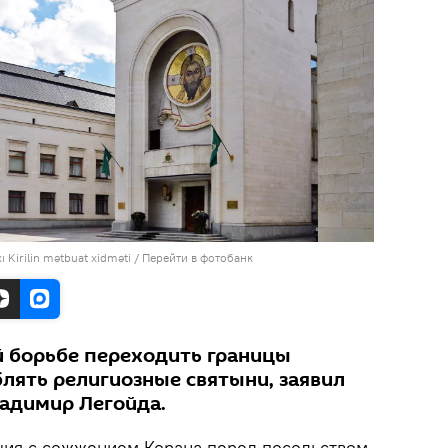
ı Kirilin mətbuat xidməti
/
Перейти в фотобанк
й борьбе переходить границы
блять религиозные святыни, заявил
адимир Легойда.
ция с сожжением Корана перед посольством