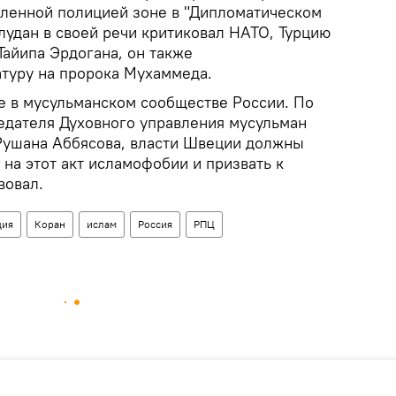
пленной полицией зоне в "Дипломатическом
лудан в своей речи критиковал НАТО, Турцию
Тайипа Эрдогана, он также
туру на пророка Мухаммеда.
е в мусульманском сообществе России. По
едателя Духовного управления мусульман
Рушана Аббясова, власти Швеции должны
на этот акт исламофобии и призвать к
вовал.
ция
Коран
ислам
Россия
РПЦ