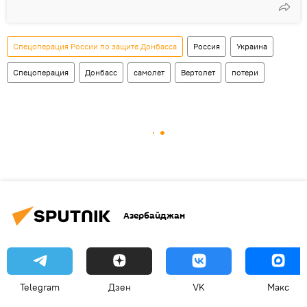
Спецоперация России по защите Донбасса
Россия
Украина
Спецоперация
Донбасс
самолет
Вертолет
потери
Азербайджан
Telegram
Дзен
VK
Макс