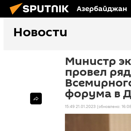
Азербайджан
Новости
Министр э
провел ряд
Всемирног
форума в 
15:49 21.01.2023
(обновлено:
16:0