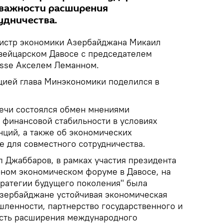
и важности расширения
удничества.
стр экономики Азербайджана Микаил
вейцарском Давосе с председателем
uisse Акселем Леманном.
ией глава Минэкономики поделился в
речи состоялся обмен мнениями
 финансовой стабильности в условиях
нций, а также об экономических
е для совместного сотрудничества.
л Джаббаров, в рамках участия президента
ном экономическом форуме в Давосе, на
ратегии будущего поколения" была
зербайджане устойчивая экономическая
шленности, партнерство государственного и
ость расширения международного