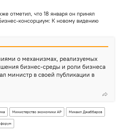
же отметил, что 18 января он принял
"Бизнес-консорциум: К новому видению
иями о механизмах, реализуемых
чшения бизнес-среды и роли бизнеса
сал министр в своей публикации в
ика
Министерство экономики АР
Микаил Джаббаров
 форум