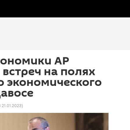
кономики АР
 встреч на полях
о экономического
Давосе
8 21.01.2023
)