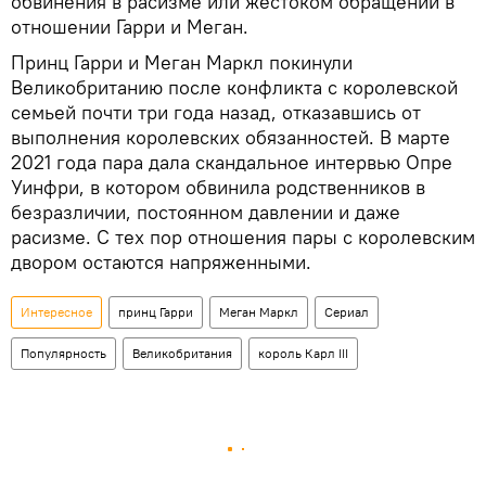
обвинения в расизме или жестоком обращении в
отношении Гарри и Меган.
Принц Гарри и Меган Маркл покинули
Великобританию после конфликта с королевской
семьей почти три года назад, отказавшись от
выполнения королевских обязанностей. В марте
2021 года пара дала скандальное интервью Опре
Уинфри, в котором обвинила родственников в
безразличии, постоянном давлении и даже
расизме. С тех пор отношения пары с королевским
двором остаются напряженными.
Интересное
принц Гарри
Меган Маркл
Сериал
Популярность
Великобритания
король Карл III